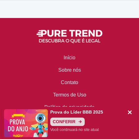
Início
Sobre nós
Contato
Termos de Uso
Política de privacidade
Prova do Líder BBB 2025
Como parar de receber notificações
CONFERIR
Você continuará no site atual