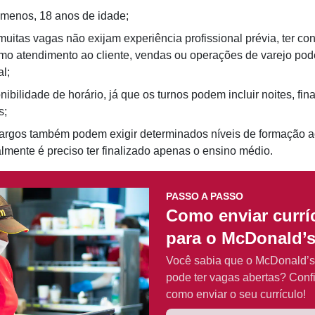
o menos, 18 anos de idade;
uitas vagas não exijam experiência profissional prévia, ter c
mo atendimento ao cliente, vendas ou operações de varejo pod
al;
nibilidade de horário, já que os turnos podem incluir noites, fi
s;
argos também podem exigir determinados níveis de formação 
lmente é preciso ter finalizado apenas o ensino médio.
PASSO A PASSO
Como enviar currí
para o McDonald’
Você sabia que o McDonald’
pode ter vagas abertas? Confi
como enviar o seu currículo!