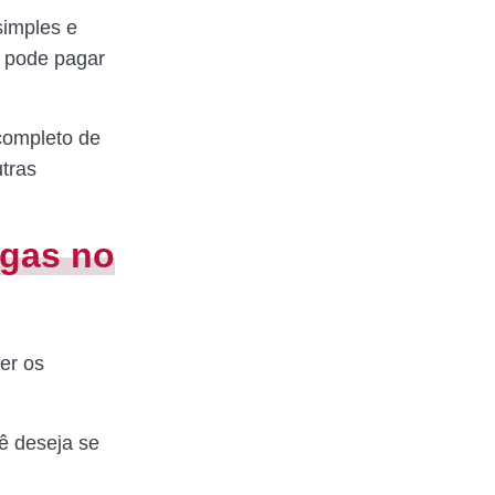
simples e
e pode pagar
completo de
utras
agas no
er os
ê deseja se