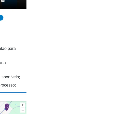
otão para
iada
isponíveis;
processo;