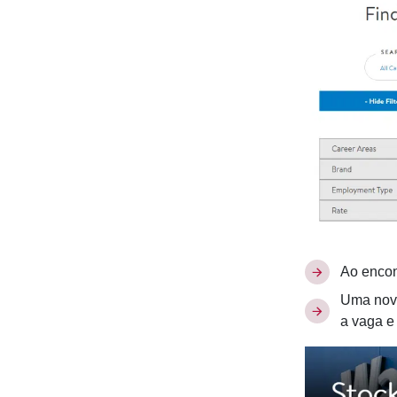
Ao encont
Uma nova
a vaga e 