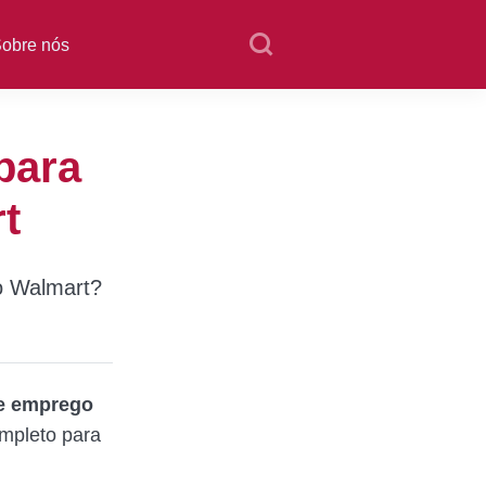
obre nós
para
t
o Walmart?
e emprego
ompleto para