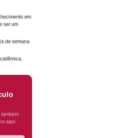
onhecimento em
e ser um
nais de semana
acadêmica,
culo
s
s também
ra aqui