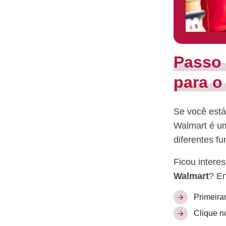
Passo 
para o
Se você está
Walmart é u
diferentes f
Ficou intere
Walmart
? En
Primeira
Clique no