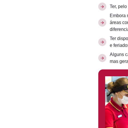
Ter, pel
Embora m
áreas co
diferenci
Ter dispo
e feriado
Alguns c
mas gera