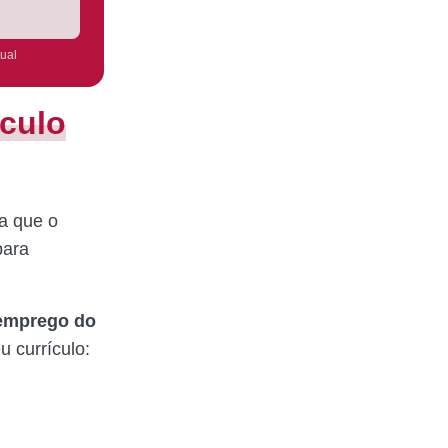
tual
ículo
a que o
para
emprego do
u currículo: