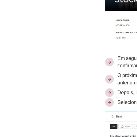
Em segui
confirma
O próxim
anterior
Depois, 
Selecion