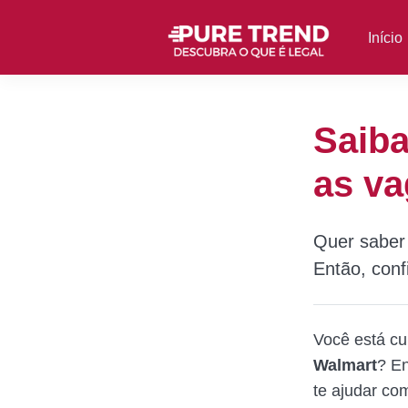
Início
Saiba
as v
Quer saber
Então, conf
Você está cu
Walmart
? En
te ajudar com