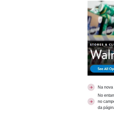
Na nova 
No entan
no campo 
da págin